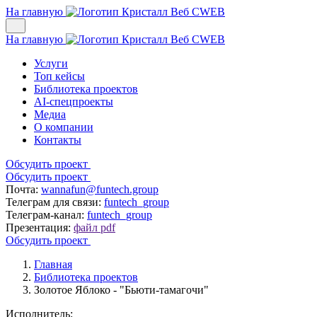
На главную
На главную
Услуги
Топ кейсы
Библиотека проектов
AI-спецпроекты
Медиа
О компании
Контакты
Обсудить проект
Обсудить проект
Почта:
wannafun@funtech.group
Телеграм для связи:
funtech_group
Телеграм-канал:
funtech_group
Презентация:
файл pdf
Обсудить проект
Главная
Библиотека проектов
Золотое Яблоко - "Бьюти‑тамагочи"
Исполнитель: