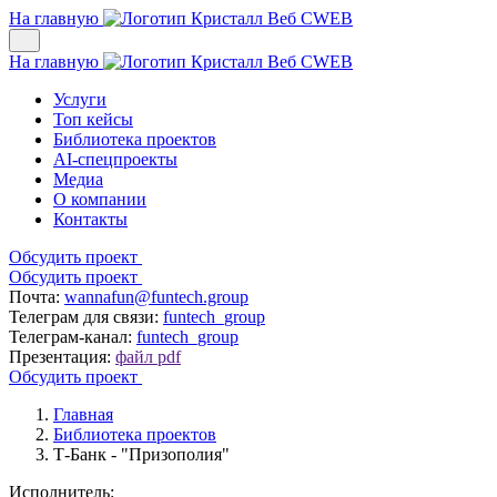
На главную
На главную
Услуги
Топ кейсы
Библиотека проектов
AI-спецпроекты
Медиа
О компании
Контакты
Обсудить проект
Обсудить проект
Почта:
wannafun@funtech.group
Телеграм для связи:
funtech_group
Телеграм-канал:
funtech_group
Презентация:
файл pdf
Обсудить проект
Главная
Библиотека проектов
Т-Банк - "Призополия"
Исполнитель: