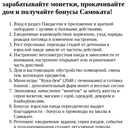
зарабатывайте монетки, прокачивайте
дом и получайте бонусы Самоката!
Вход в раздел Пандагочи в приложении и краткий
онбординг с целями и базовыми действиями.
Ежедневные взаимодействия: кормление, уход, наряды,
реакция питомца и изменение настроения.
Рост персонажа: переходы стадий от детеныша к
взрослой панде зависят от частоты действий.
Настроение: веселая/грустная панда в зависимости от
внимания; настроение открывает или ограничивает
часть деиствий.
Дом и кастомизация: обустройство помещений, смена
тем, коллекции предметов.
Мини‑игры: "Куки‑бум" (2048 с печеньками) и готовка
блинов - дополнительный фарм монет и веселые сессии.
Экономика: начисление "монеток" за заботу, квесты и
серии визитов; магазин с едой, одеждой, декором и
блайндбоксами.
Бонусы: взрослая панда периодически выдает
благодарности - бонусы и промокоды на заказы в
Самокате.
Ретеншен: ежедневные задания, серии входов, события
и пуш‑напоминания создают регулярные поводы