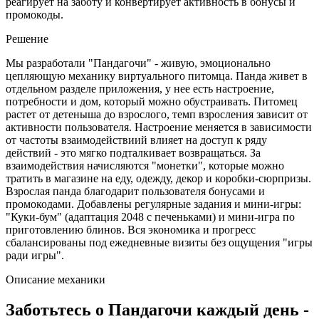
реагирует на заботу и конвертирует активность в бонусы и
промокоды.
Решение
Мы разработали "Пандагочи" - живую, эмоционально
цепляющую механику виртуального питомца. Панда живет в
отдельном разделе приложения, у нее есть настроение,
потребности и дом, который можно обустраивать. Питомец
растет от детеныша до взрослого, темп взросления зависит от
активности пользователя. Настроение меняется в зависимости
от частоты взаимодействиий влияет на доступ к ряду
действий - это мягко подталкивает возвращаться. За
взаимодействия начисляются "монетки", которые можно
тратить в магазине на еду, одежду, декор и коробки‑сюрпризы.
Взрослая панда благодарит пользователя бонусами и
промокодами. Добавлены регулярные задания и мини‑игры:
"Куки‑бум" (адаптация 2048 с печеньками) и мини‑игра по
приготовлению блинов. Вся экономика и прогресс
сбалансированы под ежедневные визиты без ощущения "игры
ради игры".
Описание механики
Заботьтесь о Пандагочи каждый день -