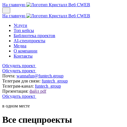
На главную
На главную
Услуги
Топ кейсы
Библиотека проектов
AI-спецпроекты
Медиа
О компании
Контакты
Обсудить проект
Обсудить проект
Почта:
wannafun@funtech.group
Телеграм для связи:
funtech_group
Телеграм-канал:
funtech_group
Презентация:
файл pdf
Обсудить проект
в одном месте
Все спецпроекты