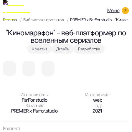
На
главную
Главная
Библиотека проектов
PREMIER х FarFor.studio - "Кином
"Киномарафон" - веб‑платформер по
вселенным сериалов
Креатив
Дизайн
Разработка
Исполнитель:
Интерфейс:
FarFor.studio
web
Заказчик:
Год:
PREMIER х Farfor.studio
2024
Контекст