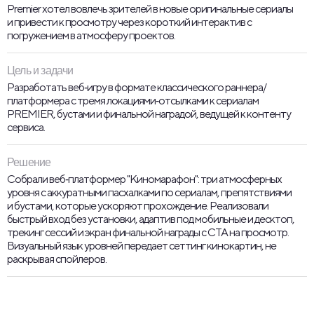
Premier хотел вовлечь зрителей в новые оригинальные сериалы
и привести к просмотру через короткий интерактив с
погружением в атмосферу проектов.
Цель и задачи
Разработать веб‑игру в формате классического раннера/
платформера с тремя локациями‑отсылками к сериалам
PREMIER, бустами и финальной наградой, ведущей к контенту
сервиса.
Решение
Собрали веб‑платформер "Киномарафон": три атмосферных
уровня с аккуратными пасхалками по сериалам, препятствиями
и бустами, которые ускоряют прохождение. Реализовали
быстрый вход без установки, адаптив под мобильные и десктоп,
трекинг сессий и экран финальной награды с CTA на просмотр.
Визуальный язык уровней передает сеттинг кинокартин, не
раскрывая спойлеров.