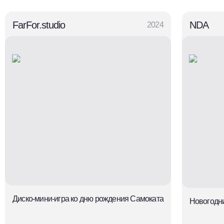
FarFor.studio
NDA
2024
Диско-мини‑игра ко дню рождения Самоката
Новогодни