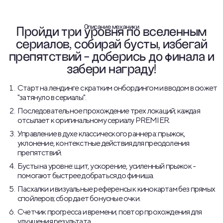
Описание механики
Пройди три уровня по вселенным
сериалов, собирай бусты, избегай
препятствий - доберись до финала и
забери награду!
Старт на лендинге с кратким онбордингом и вводом в сюжет
"затянуло в сериалы".
Последовательное прохождение трех локаций; каждая
отсылает к оригинальному сериалу PREMIER.
Управление в духе классического раннера: прыжок,
уклонение, контекстные действия для преодоления
препятствий.
Бусты на уровне: щит, ускорение, усиленный прыжок -
помогают быстрее добраться до финиша.
Пасхалки и визуальные референсы к кинокартам без прямых
спойлеров; сбор дает бонусные очки.
Счетчик прогресса и времени; повтор прохождения для
улучшения результата.