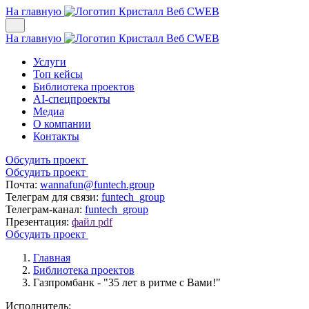
На главную
На главную
Услуги
Топ кейсы
Библиотека проектов
AI-спецпроекты
Медиа
О компании
Контакты
Обсудить проект
Обсудить проект
Почта:
wannafun@funtech.group
Телеграм для связи:
funtech_group
Телеграм-канал:
funtech_group
Презентация:
файл pdf
Обсудить проект
Главная
Библиотека проектов
Газпромбанк - "35 лет в ритме с Вами!"
Исполнитель: