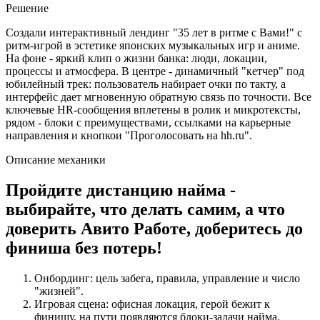
Решение
Создали интерактивный лендинг "35 лет в ритме с Вами!" с
ритм‑игрой в эстетике японских музыкальных игр и аниме.
На фоне - яркий клип о жизни банка: люди, локации,
процессы и атмосфера. В центре - динамичный "кетчер" под
юбилейный трек: пользователь набирает очки по такту, а
интерфейс дает мгновенную обратную связь по точности. Все
ключевые HR‑сообщения вплетены в ролик и микротексты,
рядом - блоки с преимуществами, ссылками на карьерные
направления и кнопкои "Проголосовать на hh.ru".
Описание механики
Пройдите дистанцию найма -
выбирайте, что делать самим, а что
доверить Авито Работе, доберитесь до
финиша без потерь!
Онбординг: цель забега, правила, управление и число
"жизней".
Игровая сцена: офисная локация, герой бежит к
финишу, на пути появляются блоки‑задачи найма.