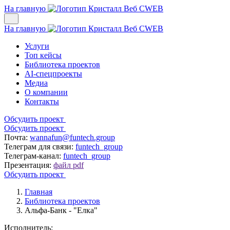
На главную
На главную
Услуги
Топ кейсы
Библиотека проектов
AI-спецпроекты
Медиа
О компании
Контакты
Обсудить проект
Обсудить проект
Почта:
wannafun@funtech.group
Телеграм для связи:
funtech_group
Телеграм-канал:
funtech_group
Презентация:
файл pdf
Обсудить проект
Главная
Библиотека проектов
Альфа-Банк - "Елка"
Исполнитель: